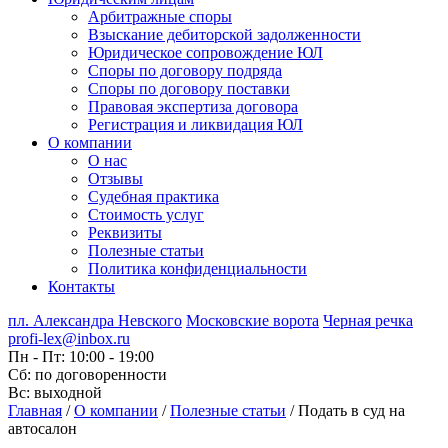
Арбитражные споры
Взыскание дебиторской задолженности
Юридическое сопровождение ЮЛ
Споры по договору подряда
Споры по договору поставки
Правовая экспертиза договора
Регистрация и ликвидация ЮЛ
О компании
О нас
Отзывы
Судебная практика
Стоимость услуг
Реквизиты
Полезные статьи
Политика конфиденциальности
Контакты
пл. Александра Невского
Московские ворота
Черная речка
profi-lex@inbox.ru
Пн - Пт: 10:00 - 19:00
Сб: по договоренности
Вс: выходной
Главная
/
О компании
/
Полезные статьи
/
Подать в суд на
автосалон