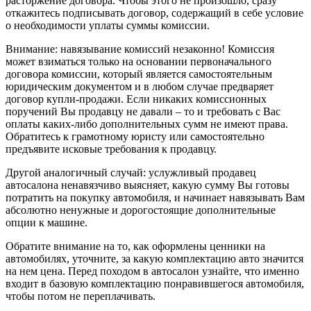
расторжение договора. Чтобы этого не произошло, сразу
откажитесь подписывать договор, содержащий в себе условие
о необходимости уплаты суммы комиссии.
Внимание: навязывание комиссий незаконно! Комиссия
может взиматься только на основании первоначального
договора комиссии, который является самостоятельным
юридическим документом и в любом случае предваряет
договор купли-продажи. Если никаких комиссионных
поручений Вы продавцу не давали – то и требовать с Вас
оплаты каких-либо дополнительных сумм не имеют права.
Обратитесь к грамотному юристу или самостоятельно
предъявите исковые требования к продавцу.
Другой аналогичный случай: услужливый продавец
автосалона ненавязчиво выясняет, какую сумму Вы готовы
потратить на покупку автомобиля, и начинает навязывать Вам
абсолютно ненужные и дорогостоящие дополнительные
опции к машине.
Обратите внимание на то, как оформлены ценники на
автомобилях, уточните, за какую комплектацию авто значится
на нем цена. Перед походом в автосалон узнайте, что именно
входит в базовую комплектацию понравившегося автомобиля,
чтобы потом не переплачивать.